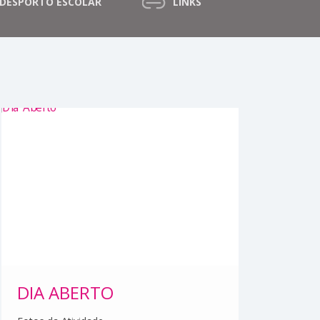
DESPORTO ESCOLAR
LINKS
DIA ABERTO
DE