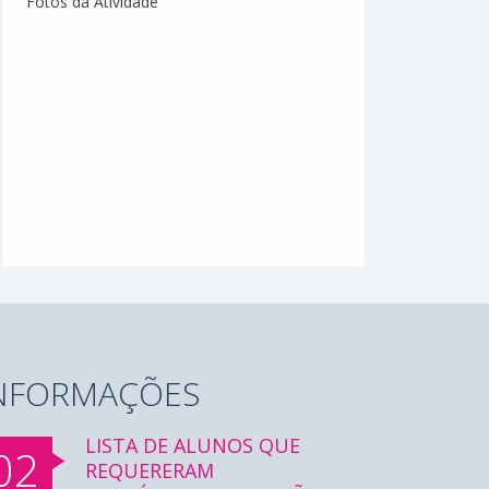
Fotos da Atividade
Manu
NFORMAÇÕES
LISTA DE ALUNOS QUE
02
REQUERERAM