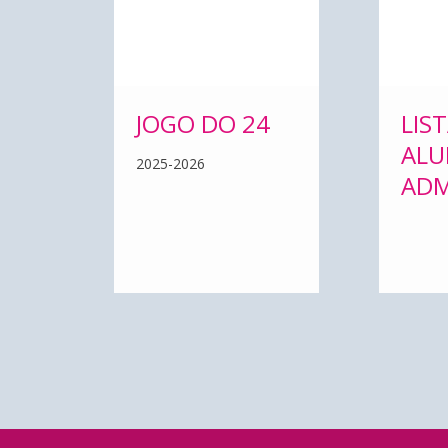
AD
JOGO DO 24
LIS
NO
ALU
2025-2026
ADM
NAS