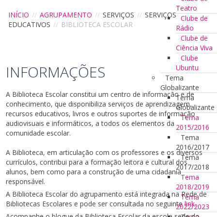
Teatro
INÍCIO
//
AGRUPAMENTO
//
SERVIÇOS
//
SERVIÇOS
Clube de
EDUCATIVOS
//
BIBLIOTECA ESCOLAR
Rádio
Clube de
Ciência Viva
Clube
INFORMAÇÕES
Ubuntu
Tema
Globalizante
A Biblioteca Escolar constitui um centro de informação e de
Tema
conhecimento, que disponibiliza serviços de aprendizagem,
Globalizante
recursos educativos, livros e outros suportes de informação
Tema
audiovisuais e informáticos, a todos os elementos da
2015/2016
comunidade escolar.
Tema
2016/2017
A Biblioteca, em articulação com os professores e os diversos
Tema
currículos, contribui para a formação leitora e cultural dos
2017/2018
alunos, bem como para a construção de uma cidadania
Tema
responsável.
2018/2019
A Biblioteca Escolar do agrupamento está integrada na Rede de
Tema
Bibliotecas Escolares e pode ser consultada no seguinte
link
.
2022/2023
Acompanhe o blogue da Biblioteca Escolar da escola sede do
Tema