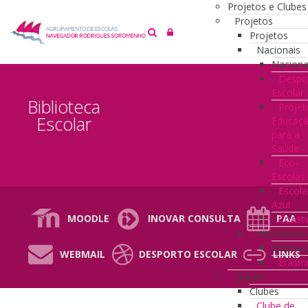
Projetos e Clubes
Projetos
Projetos
Nacionais
Naciona
Despo
Escolar
Biblioteca
Projet
Escolar
Educaç
para a
Saúde
Eco-
Escolas
Escola
Azul
MOODLE
INOVAR CONSULTA
PAA
Coast
Internacion
Internac
WEBMAIL
DESPORTO ESCOLAR
LINKS
Erasm
Clubes
Clubes
Clube de