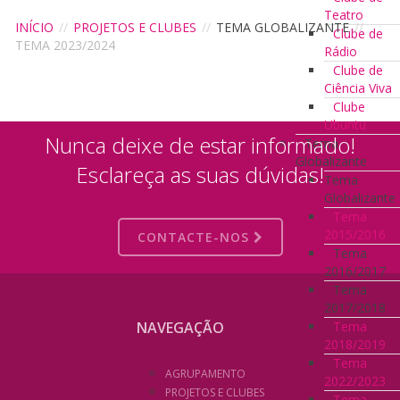
Teatro
INÍCIO
//
PROJETOS E CLUBES
//
TEMA GLOBALIZANTE
//
Clube de
TEMA 2023/2024
Rádio
Clube de
Ciência Viva
Clube
Ubuntu
Nunca deixe de estar informado!
Tema
Globalizante
Esclareça as suas dúvidas!
Tema
Globalizante
Tema
2015/2016
CONTACTE-NOS
Tema
2016/2017
Tema
2017/2018
Tema
NAVEGAÇÃO
2018/2019
Tema
AGRUPAMENTO
2022/2023
PROJETOS E CLUBES
Tema