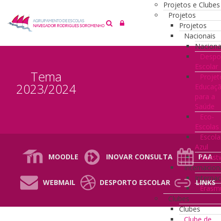
Projetos e Clubes
Projetos
Projetos
Nacionais
Naciona
Despo
Escolar
Tema
Projet
2023/2024
Educaç
para a
Saúde
Eco-
Escolas
Escola
Azul
MOODLE
INOVAR CONSULTA
PAA
Coast
Internacion
Internac
WEBMAIL
DESPORTO ESCOLAR
LINKS
Erasm
Clubes
Clubes
Clube de