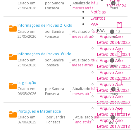
1
Criado em
por Sandra
Atualizado
há 2
2023/2024
•
•
25/05/2026
Fonseca
meses atrás
itens
Notícias
Eventos
PAA
Informações de Provas 2º Ciclo
PAA
13
Criado em
por Sandra
Atualizado
há 2
•
•
Arquivo Ano
25/05/2026
Fonseca
meses atrás
itens
Letivo 2024/2025
Arquivo Ano
Informações de Provas 3ºCiclo
Letivo 2023/2024
18
Arquivo Ano
Criado em
por Sandra
Atualizado
há 2
•
•
25/05/2026
Fonseca
meses atrás
itens
Letivo 2021/2022
Arquivo Ano
Letivo 2022/2023
Legislação
Arquivo Ano
5
Criado em
por Sandra
Atualizado
há 2
Letivo 2020/2021
•
•
06/05/2026
Fonseca
meses atrás
itens
Arquivo Ano
Letivo 2019/2020
Arquivo Ano
Português e Matemática
Letivo 2018/2019
5
Criado em
por Sandra
Atualizado
um
•
•
Arquivo Ano
02/06/2025
Fonseca
ano atrás
itens
Letivo 2017/2018