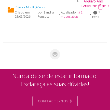
Arquivo Ano
Letivo 2016/2017
Provas ModA_6ºano
1
Criado em
por Sandra
Atualizado
há 2
•
•
25/05/2026
Fonseca
meses atrás
itens
Nunca deixe de estar informado!
Esclareça as suas dúvidas!
CONTACTE-NOS