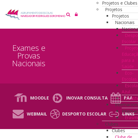
Projetos e Clubes
Projetos
Projetos
Nacionais
Naciona
Despo
Escolar
Exames e
Projet
Provas
Educaç
para a
Nacionais
Saúde
Eco-
Escolas
Escola
Azul
MOODLE
INOVAR CONSULTA
PAA
Coast
Internacion
Internac
WEBMAIL
DESPORTO ESCOLAR
LINKS
Erasm
Clubes
Clubes
Clube de