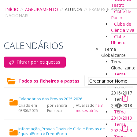
Teatro
INÍCIO
//
AGRUPAMENTO
//
ALUNOS
//
EXAMES E PROVAS
Clube de
NACIONAIS
Rádio
Clube de
Ciência Viva
Clube
CALENDÁRIOS
Ubuntu
Tema
Globalizante
Tema
Filtrar por etiquetas
Globalizante
Tema
2015/2016
Todos os ficheiros e pastas
Tema
2016/2017
Calendários das Provas 2025-2026
Tema
2017/2018
6
Criado em
por Sandra
Atualizado
há 3
•
•
03/06/2025
Fonseca
meses atrás
itens
Tema
2018/2019
Tema
Informação_Provas Finais de Ciclo e Provas de
2022/2023
Equivalência à Frequência
Tema