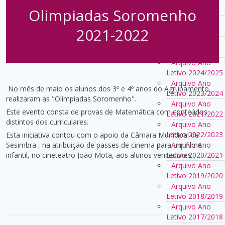
Olimpiadas Soromenho
2023/2024
Notícias
2021-2022
Eventos
PAA
PAA
Arquivo Ano
Letivo 2024/2025
Arquivo Ano
No mês de maio os alunos dos 3º e 4º anos do Agrupamento,
Letivo 2023/2024
realizaram as "Olimpiadas Soromenho".
Arquivo Ano
Este evento consta de provas de Matemática com conteúdos
Letivo 2021/2022
distintos dos curriculares.
Arquivo Ano
Letivo 2022/2023
Esta iniciativa contou com o apoio da Câmara Municipal de
Sesimbra , na atribuição de passes de cinema para um filme
Arquivo Ano
infantil, no cineteatro João Mota, aos alunos vencedores.
Letivo 2020/2021
Arquivo Ano
Letivo 2019/2020
Arquivo Ano
Letivo 2018/2019
Arquivo Ano
Letivo 2017/2018