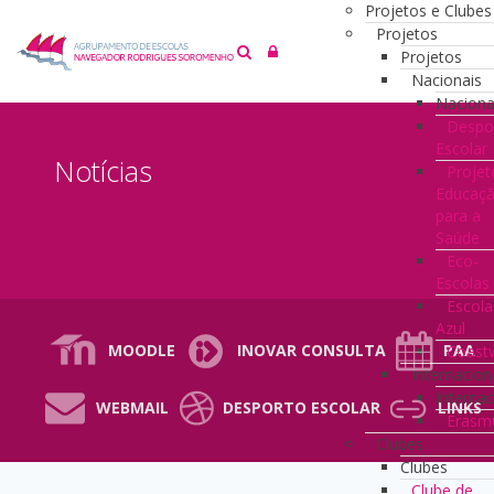
Projetos e Clubes
Projetos
Projetos
Nacionais
Naciona
Despo
Escolar
Notícias
Projet
Educaç
para a
Saúde
Eco-
Escolas
Escola
Azul
MOODLE
INOVAR CONSULTA
PAA
Coast
Internacion
Internac
WEBMAIL
DESPORTO ESCOLAR
LINKS
Erasm
Clubes
Clubes
Clube de