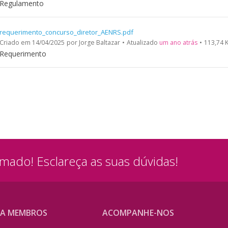
Regulamento
requerimento_concurso_diretor_AENRS.pdf
Criado em 14/04/2025
por Jorge Baltazar
•
Atualizado
um ano atrás
•
113,74 
Requerimento
rmado! Esclareça as suas dúvidas!
A MEMBROS
ACOMPANHE-NOS