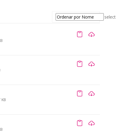
select
KB
B
7 KB
KB